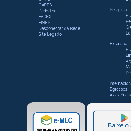
CAPES
Pesquisa
Periódicos
Pr
FADEX
Pe
FINEP
Gr
Desconectar da Rede
La
Site Legado
Extensão
Pr
Li
Ár
Mo
Di
Internacion
Egressos
Assistência