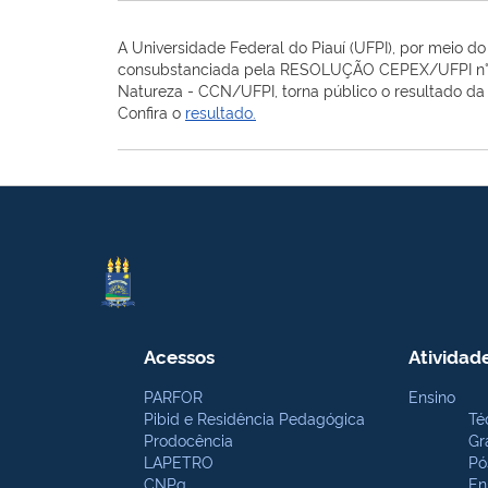
A Universidade Federal do Piauí (UFPI), por meio d
consubstanciada
pela
RESOLUÇÃO CEPEX/UFPI n°
Natureza - CCN/UFPI
, torna público o resultado da
Confira o
resultado.
Acessos
Atividad
PARFOR
Ensino
Pibid e Residência Pedagógica
Té
Prodocência
Gr
LAPETRO
Pó
CNPq
En