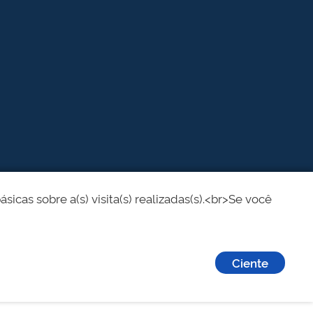
cas sobre a(s) visita(s) realizadas(s).<br>Se você
Ciente