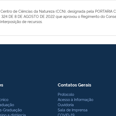
o Centro de Ciências da Natureza (CCN), designada pela
PORTARIA C
 324 DE 8 DE AGOSTO DE 2022
que aprovou o
Regimento do Cons
 interposição de recursos.
es
Contatos Gerais
Protocolo
cnico
Acesso à Informação
aduação
Ouvidoria
s-Graduação
Sala de Imprensa
sino a distância
COVID-19