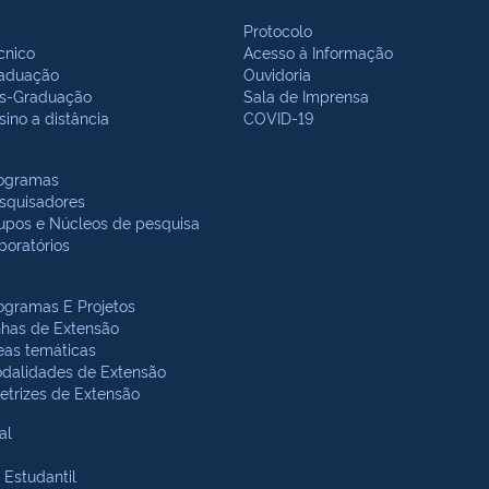
Protocolo
cnico
Acesso à Informação
aduação
Ouvidoria
s-Graduação
Sala de Imprensa
sino a distância
COVID-19
ogramas
squisadores
upos e Núcleos de pesquisa
boratórios
ogramas E Projetos
nhas de Extensão
eas temáticas
dalidades de Extensão
retrizes de Extensão
al
 Estudantil