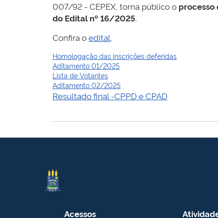
007/92 - CEPEX, torna público o
processo 
do Edital nº 16/2025
.
Confira o
edital
.
Homologação das inscrições deferidas
Aditamento 01/2025
Lista de Votantes
Aditamento 02/2025
Resultado final -CPPD e CPAD
Acessos
Atividad