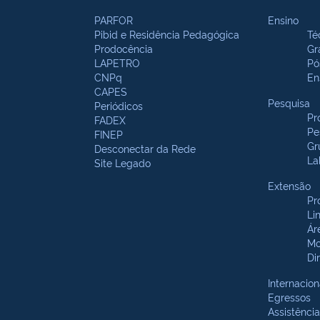
PARFOR
Ensino
Pibid e Residência Pedagógica
Té
Prodocência
Gr
LAPETRO
Pó
CNPq
En
CAPES
Pesquisa
Periódicos
Pr
FADEX
Pe
FINEP
Gr
Desconectar da Rede
La
Site Legado
Extensão
Pr
Li
Ár
Mo
Di
Internacion
Egressos
Assistência