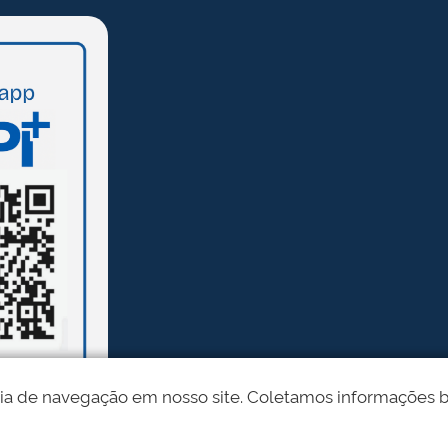
ia de navegação em nosso site. Coletamos informações bási