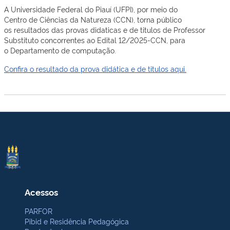
A Universidade
Federal do Piauí (UFPI), por meio do
Centro
de
Ciências da Natureza (CCN), torna público
os
resultados das provas didaticas e de titulos
de Professor
Substituto
concorrentes ao Edital 12/2025-CCN,
para
o
De
partamento
de computação.
Confira o resultado da prova didática e de titulos aqui.
Acessos
PARFOR
Pibid e Residência Pedagógica