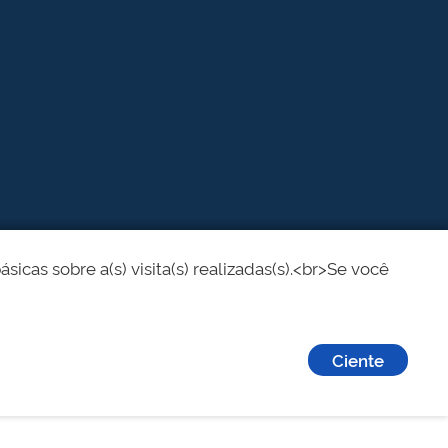
cas sobre a(s) visita(s) realizadas(s).<br>Se você
Ciente