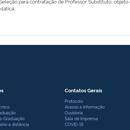
eleção para contratação de Professor Substituto, objeto 
dática.
es
Contatos Gerais
Protocolo
cnico
Acesso à Informação
aduação
Ouvidoria
s-Graduação
Sala de Imprensa
sino a distância
COVID-19