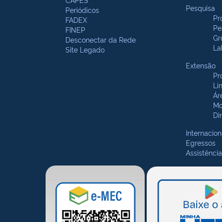
Pesquisa
Periódicos
Pr
FADEX
Pe
FINEP
Gr
Desconectar da Rede
La
Site Legado
Extensão
Pr
Li
Ár
Mo
Di
Internacion
Egressos
Assistência