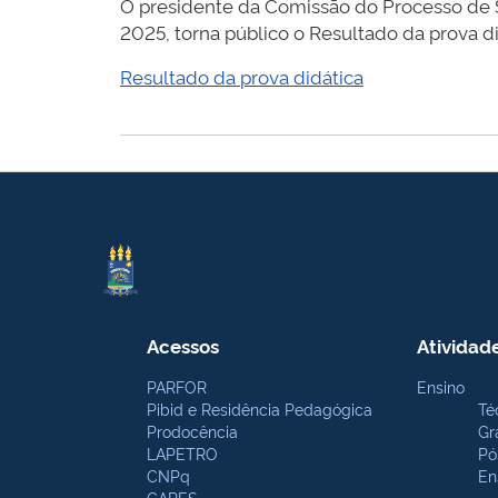
O presidente da Comissão do Processo de S
2025, torna público o Resultado da prova di
Resultado da prova didática
Acessos
Atividad
PARFOR
Ensino
Pibid e Residência Pedagógica
Té
Prodocência
Gr
LAPETRO
Pó
CNPq
En
CAPES