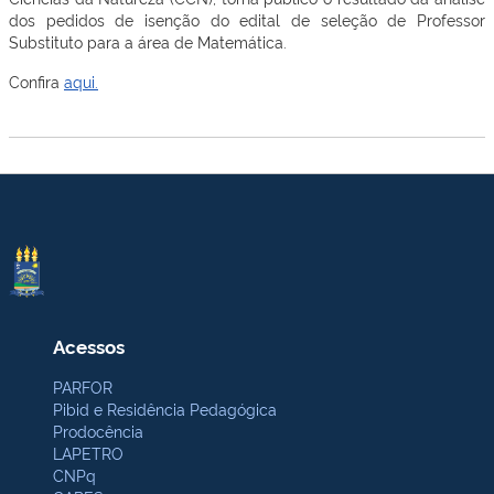
dos pedidos de isenção do edital de seleção de Professor
Substituto para a área de Matemática.
Confira
aqui.
Acessos
PARFOR
Pibid e Residência Pedagógica
Prodocência
LAPETRO
CNPq