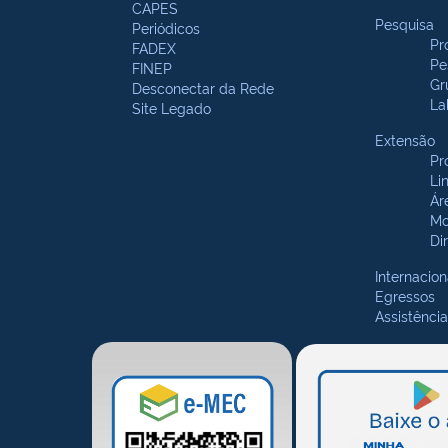
CAPES
Pesquisa
Periódicos
Pr
FADEX
Pe
FINEP
Gr
Desconectar da Rede
La
Site Legado
Extensão
Pr
Li
Ár
Mo
Di
Internacion
Egressos
Assistência