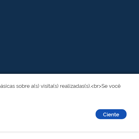
cas sobre a(s) visita(s) realizadas(s).<br>Se você
Ciente