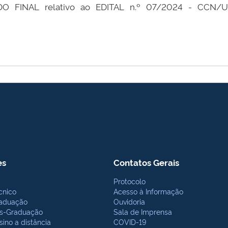
DO FINAL relativo ao EDITAL n.º 07/2024 - CCN/UF
es
Contatos Gerais
Protocolo
cnico
Acesso à Informação
aduação
Ouvidoria
s-Graduação
Sala de Imprensa
sino a distância
COVID-19