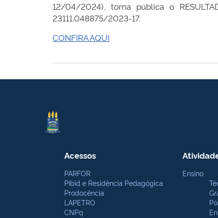
12/04/2024), torna pública o RESULTA
23111.048875/2023-17.
CONFIRA AQUI
Acessos
Atividad
PARFOR
Ensino
Pibid e Residência Pedagógica
Té
Prodocência
Gr
LAPETRO
Pó
CNPq
En