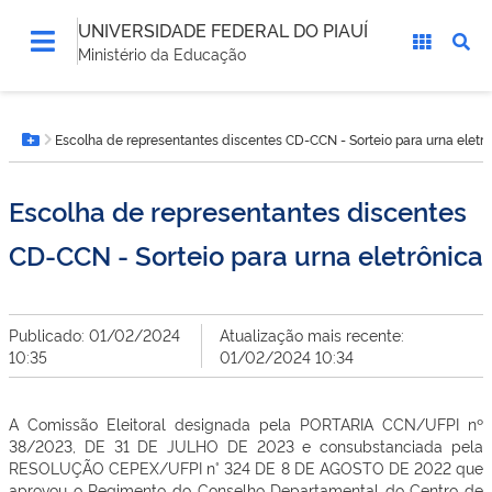
UNIVERSIDADE FEDERAL DO PIAUÍ
Ministério da Educação
Você
Escolha de representantes discentes CD-CCN - Sorteio para urna eletr
está
Botão Menu
aqui:
Escolha de representantes discentes
CD-CCN - Sorteio para urna eletrônica
Publicado: 01/02/2024
Atualização mais recente:
10:35
01/02/2024 10:34
A Comissão Eleitoral designada pela PORTARIA CCN/UFPI nº
38/2023, DE 31 DE JULHO DE 2023 e consubstanciada pela
RESOLUÇÃO CEPEX/UFPI n° 324 DE 8 DE AGOSTO DE 2022 que
aprovou o Regimento do Conselho Departamental do Centro de