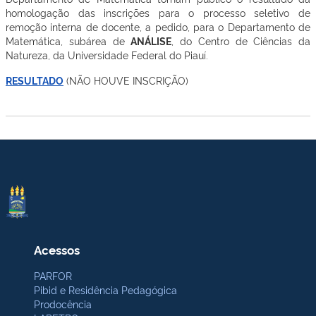
homologação das inscrições para o processo seletivo de
remoção interna de docente, a pedido, para o Departamento de
Matemática, subárea de
ANÁLISE
, do Centro de Ciências da
Natureza, da Universidade Federal do Piauí.
RESULTADO
(NÃO HOUVE INSCRIÇÃO)
Acessos
PARFOR
Pibid e Residência Pedagógica
Prodocência