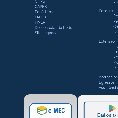
CNPq
En
CAPES
Pesquisa
Periódicos
Pr
FADEX
Pe
FINEP
Gr
Desconectar da Rede
La
Site Legado
Extensão
Pr
Li
Ár
Mo
Di
Internacion
Egressos
Assistência