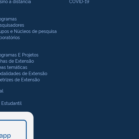
sino a distância
COVID-19
ogramas
squisadores
upos e Núcleos de pesquisa
boratórios
ogramas E Projetos
nhas de Extensão
eas temáticas
dalidades de Extensão
retrizes de Extensão
al
 Estudantil