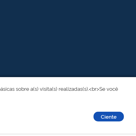
cas sobre a(s) visita(s) realizadas(s).<br>Se você
Ciente