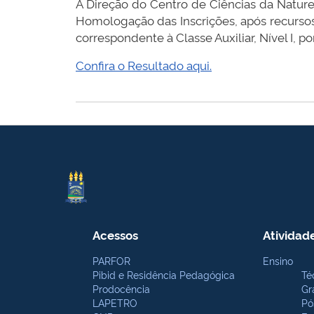
A Direção do Centro de Ciências da Natur
Homologação das Inscrições, após recursos,
correspondente à Classe Auxiliar, Nível I, 
Confira o Resultado aqui.
Acessos
Atividad
PARFOR
Ensino
Pibid e Residência Pedagógica
Té
Prodocência
Gr
LAPETRO
Pó