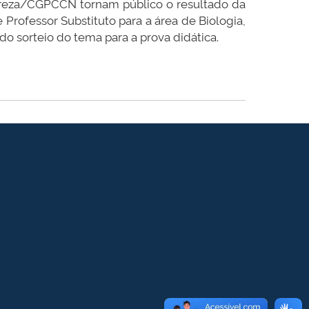
tureza/CGPCCN tornam público o resultado da
Professor Substituto para a área de Biologia,
do sorteio do tema para a prova didática.