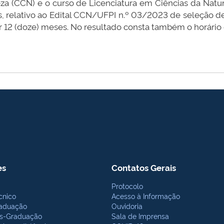
eza (CCN) e o curso de Licenciatura em Ciências da Na
 relativo ao Edital CCN/UFPI n.º 03/2023 de seleção de 
por 12 (doze) meses. No resultado consta também o horário 
es
Contatos Gerais
Protocolo
cnico
Acesso à Informação
aduação
Ouvidoria
s-Graduação
Sala de Imprensa