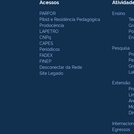
Acessos
Atividad
PARFOR
Ensino
Pibid e Residência Pedagógica
Té
Prodocência
Gr
LAPETRO
Pó
CNPq
En
CAPES
Pesquisa
Periódicos
Pr
FADEX
Pe
FINEP
Gr
Desconectar da Rede
La
Site Legado
Extensão
Pr
Li
Ár
Mo
Di
Internacion
Egressos