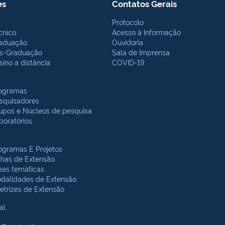
es
Contatos Gerais
Protocolo
cnico
Acesso à Informação
aduação
Ouvidoria
s-Graduação
Sala de Imprensa
sino a distância
COVID-19
ogramas
squisadores
upos e Núcleos de pesquisa
boratórios
ogramas E Projetos
nhas de Extensão
eas temáticas
dalidades de Extensão
retrizes de Extensão
al