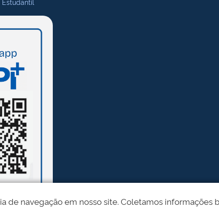
 Estudantil
ia de navegação em nosso site. Coletamos informações bási