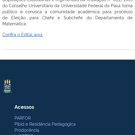
do Conselho Universitário da Universidade Federal do Piauí, torna
público e convoca a comunidade acadêmica para processo
de Eleição para Chefe e Subchefe do Departamento de
Matemática.
Confira o Edital aqui.
Acessos
PARFOR
Pibid e Residência Pedagógica
Prodocência