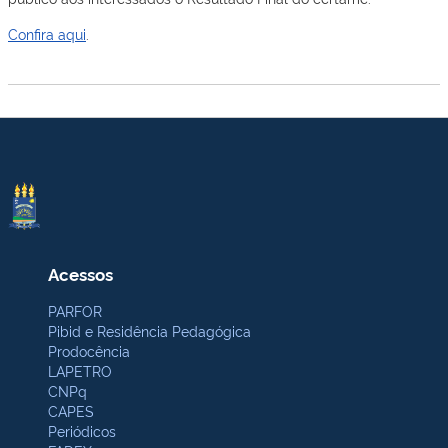
Confira aqui
.
Acessos
PARFOR
Pibid e Residência Pedagógica
Prodocência
LAPETRO
CNPq
CAPES
Periódicos