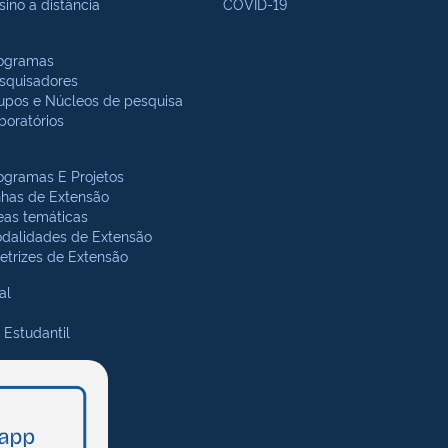
sino a distância
COVID-19
ogramas
squisadores
upos e Núcleos de pesquisa
boratórios
ogramas E Projetos
nhas de Extensão
eas temáticas
dalidades de Extensão
retrizes de Extensão
al
 Estudantil