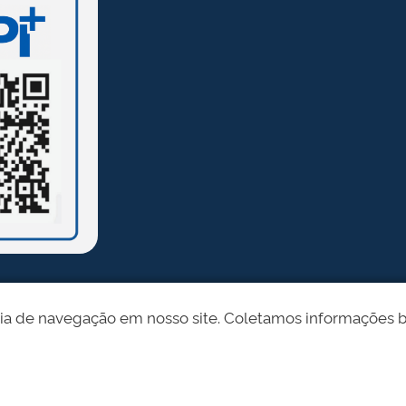
ia de navegação em nosso site. Coletamos informações bási