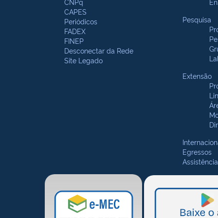
CNPq
En
CAPES
Pesquisa
Periódicos
Pr
FADEX
Pe
FINEP
Gr
Desconectar da Rede
La
Site Legado
Extensão
Pr
Li
Ár
Mo
Di
Internacion
Egressos
Assistência