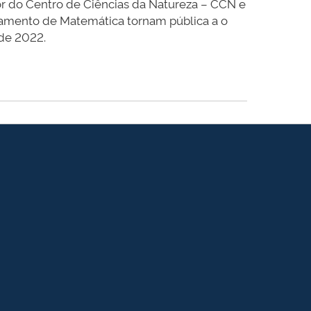
or do Centro de Ciências da Natureza – CCN e
rtamento de Matemática tornam pública a o
 de 2022.