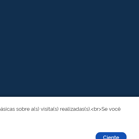
cas sobre a(s) visita(s) realizadas(s).<br>Se você
Ciente