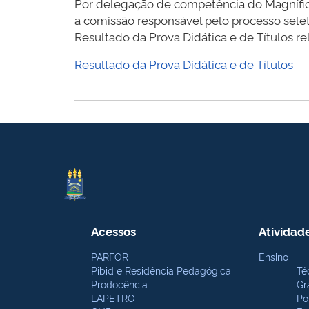
Por delegação de competência do Magnífico
a comissão responsável pelo processo sele
Resultado da Prova Didática e de Títulos 
Resultado da Prova Didática e de Títulos
Acessos
Atividad
PARFOR
Ensino
Pibid e Residência Pedagógica
Té
Prodocência
Gr
LAPETRO
Pó