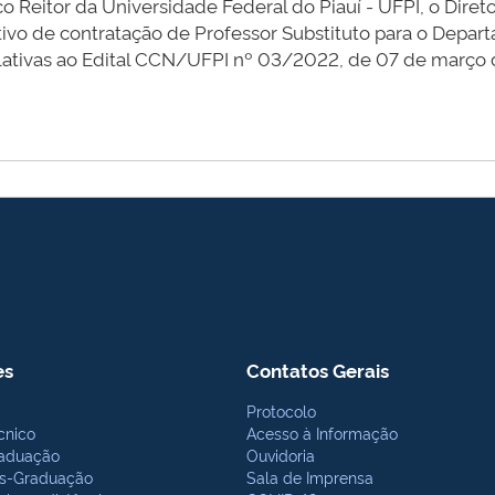
 Reitor da Universidade Federal do Piauí - UFPI, o Diret
tivo de contratação de Professor Substituto para o Depa
relativas ao Edital CCN/UFPI nº 03/2022, de 07 de março
es
Contatos Gerais
Protocolo
cnico
Acesso à Informação
aduação
Ouvidoria
s-Graduação
Sala de Imprensa