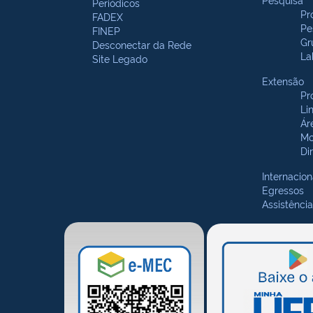
Periódicos
Pr
FADEX
Pe
FINEP
Gr
Desconectar da Rede
La
Site Legado
Extensão
Pr
Li
Ár
Mo
Di
Internacion
Egressos
Assistência