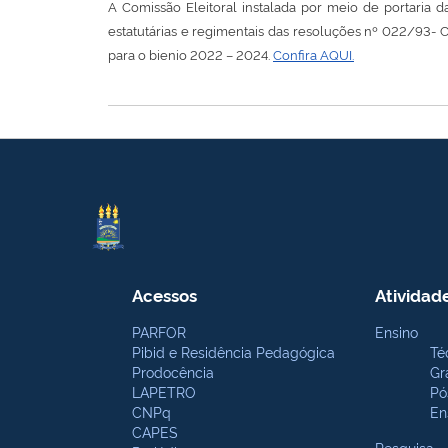
A Comissão Eleitoral instalada por meio de portaria
estatutárias e regimentais das resoluções nº 022/93-
para o bienio 2022 – 2024.
Confira AQUI.
Acessos
Atividad
PARFOR
Ensino
Pibid e Residência Pedagógica
Té
Prodocência
Gr
LAPETRO
Pó
CNPq
En
CAPES
Pesquisa