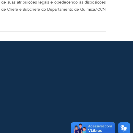
de suas atribuições legais e obedecendo às disposições
eição de Chefe e Subchefe do Departamento de Química/CCN