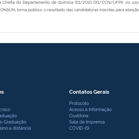
 da Chefia do Departamento de Química (01/2021 DQ/CCN/UFPI), no uso 
 CONSUN, torna público o resultado das candidaturas inscritas para el
es
Contatos Gerais
Protocolo
cnico
Acesso à Informação
aduação
Ouvidoria
s-Graduação
Sala de Imprensa
sino a distância
COVID-19