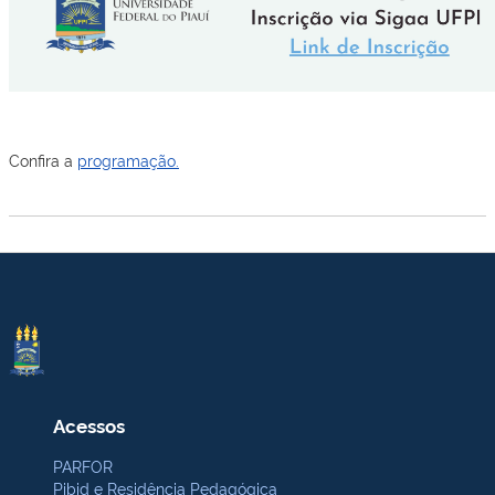
Confira a
programação.
Acessos
PARFOR
Pibid e Residência Pedagógica