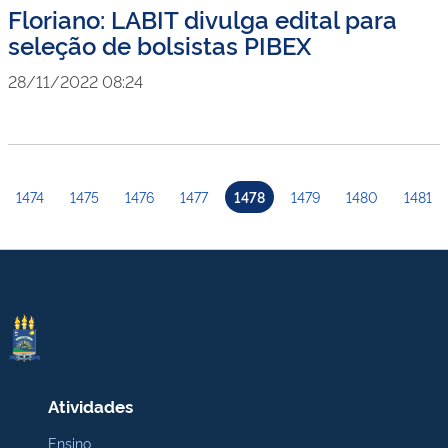
Floriano: LABIT divulga edital para
seleção de bolsistas PIBEX
28/11/2022 08:24
1474
1475
1476
1477
1478
1479
1480
1481
Atividades
Ensino