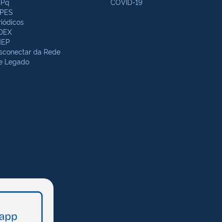
Pq
COVID-19
PES
riódicos
DEX
NEP
sconectar da Rede
te Legado