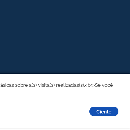
cas sobre a(s) visita(s) realizadas(s).<br>Se você
Ciente