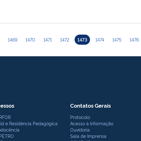
1469
1470
1471
1472
1473
1474
1475
1476
essos
Contatos Gerais
RFOR
Protocolo
bid e Residência Pedagógica
Acesso à Informação
odocência
Ouvidoria
PETRO
Sala de Imprensa