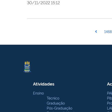
30/11/2022 15:12
1468
Atividades
Ac
Ensino
PA
Técnico
Pi
Graduação
Pr
Pós-Graduação
LA