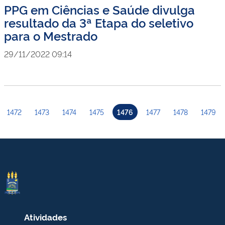
PPG em Ciências e Saúde divulga
resultado da 3ª Etapa do seletivo
para o Mestrado
29/11/2022 09:14
1472
1473
1474
1475
1476
1477
1478
1479
Atividades