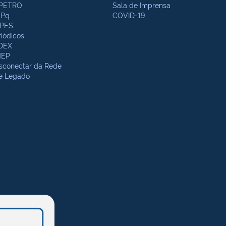
PETRO
Sala de Imprensa
Pq
COVID-19
PES
riódicos
DEX
NEP
sconectar da Rede
te Legado