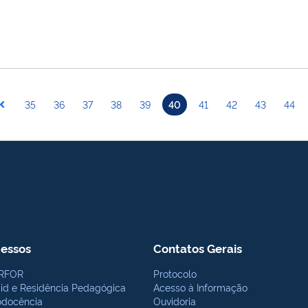
35
36
37
38
39
40
41
42
43
44
essos
Contatos Gerais
RFOR
Protocolo
bid e Residência Pedagógica
Acesso à Informação
odocência
Ouvidoria