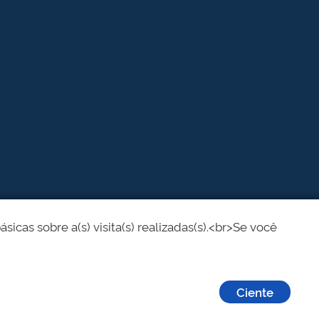
cas sobre a(s) visita(s) realizadas(s).<br>Se você
Ciente