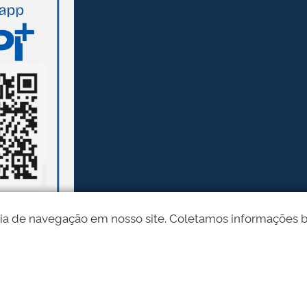
ia de navegação em nosso site. Coletamos informações bási