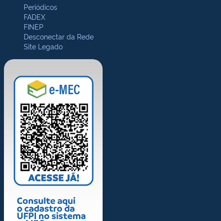
Periódicos
FADEX
FINEP
Desconectar da Rede
Site Legado