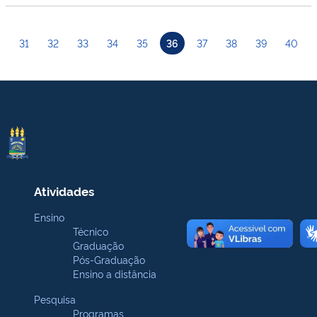
31
32
33
34
35
36
37
38
39
40
Atividades
Ensino
Técnico
Graduação
Pós-Graduação
Ensino a distância
Pesquisa
Programas