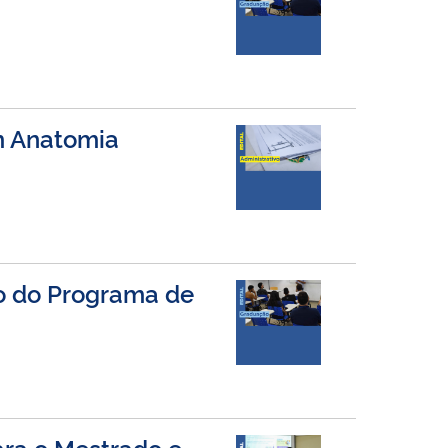
em Anatomia
ão do Programa de
ara o Mestrado e