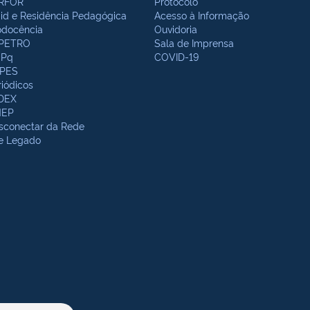
RFOR
Protocolo
bid e Residência Pedagógica
Acesso à Informação
odocência
Ouvidoria
PETRO
Sala de Imprensa
Pq
COVID-19
PES
riódicos
DEX
NEP
sconectar da Rede
te Legado