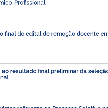
ico-Profissional
ão final do edital de remoção docente 
ao resultado final preliminar da seleç
onal
istas referente ao Processo Seletivo p