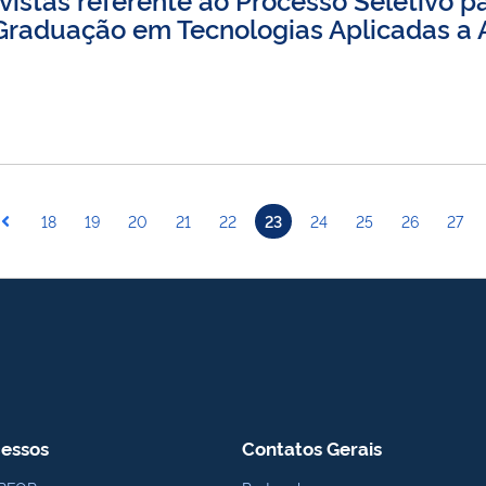
raduação em Tecnologias Aplicadas a 
18
19
20
21
22
23
24
25
26
27
essos
Contatos Gerais