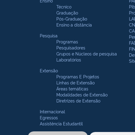
Ensino
PA
Técnico
Pi
Graduação
Pr
Pós-Graduação
LA
Ensino a distância
CN
CA
Pesquisa
Pe
Programas
FA
Pesquisadores
FI
Grupos e Núcleos de pesquisa
De
Laboratórios
Si
Extensão
Programas E Projetos
Linhas de Extensão
Áreas temáticas
Modalidades de Extensão
Diretrizes de Extensão
Internacional
Egressos
Assistência Estudantil