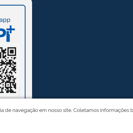
ia de navegação em nosso site. Coletamos informações bási