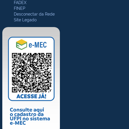
FADEX
FINEP
Desconectar da Rede
Site Legado