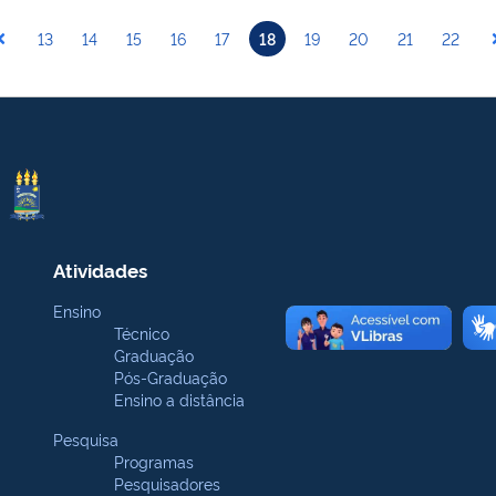
13
14
15
16
17
18
19
20
21
22
Atividades
Ensino
Técnico
Graduação
Pós-Graduação
Ensino a distância
Pesquisa
Programas
Pesquisadores