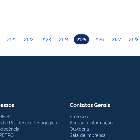
2121
2122
2123
2124
2125
2126
2127
2128
essos
Contatos Gerais
RFOR
Protocolo
bid e Residência Pedagógica
Acesso à Informação
odocência
Ouvidoria
PETRO
Sala de Imprensa