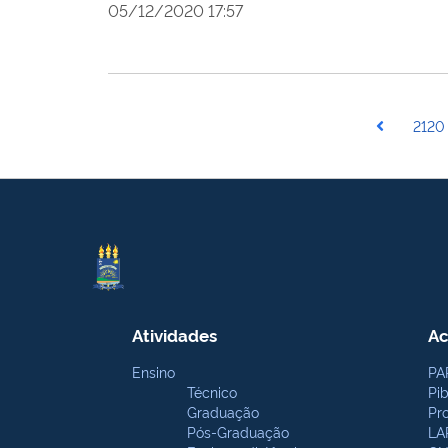
05/12/2020 17:57
2120
Atividades
Ac
Ensino
PA
Técnico
Pi
Graduação
Pr
Pós-Graduação
LA