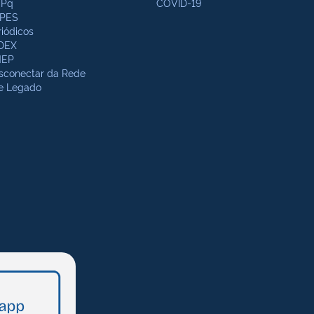
Pq
COVID-19
PES
riódicos
DEX
NEP
sconectar da Rede
te Legado