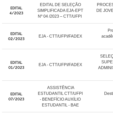
EDITAL DE SELEÇÃO
PROCES
EDITAL
SIMPLIFICADA EJA-EPT
DE JOV
4/2023
Nº 04 /2023 – CTT/UFPI
Pr
EDITAL
EJA - CTT/UFPI/FADEX
acadêm
02/2023
SELEÇ
EDITAL
SUPE
EJA - CTT/UFPI/FADEX
01/2023
ADMINI
ASSISTÊNCIA
EDITAL
ESTUDANTIL CTT/UFPI
Dest
07/2023
- BENEFÍCIO AUXÍLIO
ESTUDANTIL - BAE