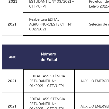
2021
ESTUDANTIL Nº 03/2021 –
Projetos de
CTT/UFPI
Letivo 2021
Reabertura EDITAL
2021
AGROIF
NORDESTE CTT Nº
Seleção de A
002/2021
Número
ANO
do Edital
EDITAL ASSISTÊNCIA
2021
ESTUDANTIL Nº
AUXÍLIO EMERGE
01/2021 – CTT/UFPI -
EDITAL ASSISTÊNCIA
ESTUDANTIL Nº
2021
AUXÍLIO EMERGE
01/2021 – CTT/UFPI -