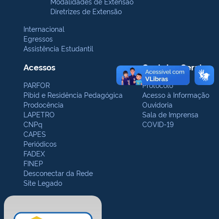
Modalidades de Extensão
Diretrizes de Extensão
Internacional
Egressos
Assistência Estudantil
Acessos
Contatos Gerais
PARFOR
Protocolo
Pibid e Residência Pedagógica
Acesso à Informação
Prodocência
Ouvidoria
LAPETRO
Sala de Imprensa
CNPq
COVID-19
CAPES
Periódicos
FADEX
FINEP
Desconectar da Rede
Site Legado