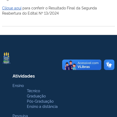
Clique aqui
para conferir o Resultado Final da Segunda
Reabertura do Edital Nº 13/2024
Atividades
Ensino
Técnico
Graduação
Pós-Graduação
Ensino a distância
Pesquisa