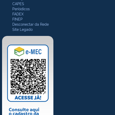
CAPES
Periódicos
FADEX
FINEP
Desconectar da Rede
Site Legado