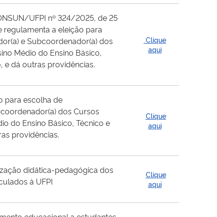
CONSUN/UFPI nº 324/2025, de 25
e regulamenta a eleição para
Clique
or(a) e Subcoordenador(a) dos
aqui
sino Médio do Ensino Básico,
, e dá outras providências.
o para escolha de
bcoordenador(a) dos Cursos
Clique
io do Ensino Básico, Técnico e
aqui
ras providências.
ização didática-pedagógica dos
Clique
nculados à UFPI
aqui
imento educacional a estudantes