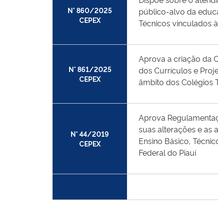
N° 860/2025
público-alvo da educ
CEPEX
Técnicos vinculados à
Aprova a criação da 
N° 861/2025
dos Currículos e Pro
CEPEX
âmbito dos Colégios 
Aprova Regulamentaç
suas alterações e as 
N° 44/2019
Ensino Básico, Técnic
CEPEX
Federal do Piauí