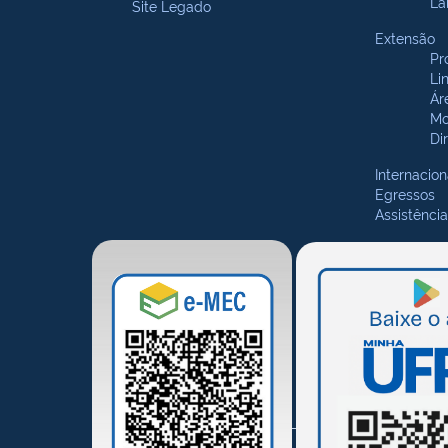
La
Site Legado
Extensão
Pr
Li
Ár
Mo
Di
Internacion
Egressos
Assistência