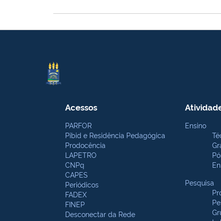
Acessos
Atividad
PARFOR
Ensino
Pibid e Residência Pedagógica
Té
Prodocência
Gr
LAPETRO
Pó
CNPq
En
CAPES
Pesquisa
Periódicos
Pr
FADEX
Pe
FINEP
Gr
Desconectar da Rede