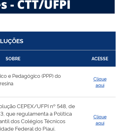
OLUÇÕES
SOBRE
ACESSE
tico e Pedagógico (PPP) do
Clique
resina
aqui
solução CEPEX/UFPI nº 548, de
3, que regulamenta a Política
Clique
antil dos Colégios Técnicos
aqui
idade Federal do Piauí.