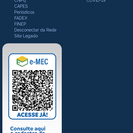
CAPES
Periódicos
FADEX
FINEP
Desconectar da Rede
Site Legado