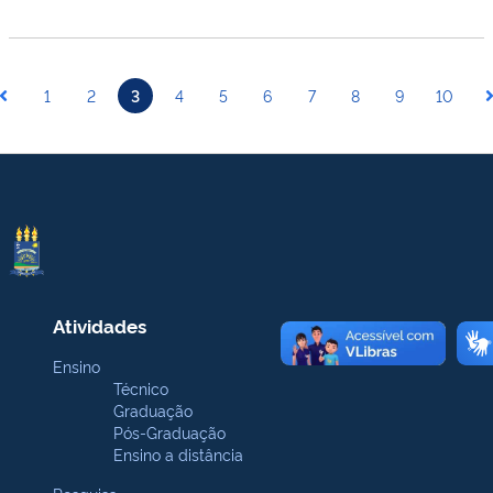
1
2
3
4
5
6
7
8
9
10
Atividades
Ensino
Técnico
Graduação
Pós-Graduação
Ensino a distância