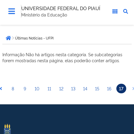
UNIVERSIDADE FEDERAL DO PIAUÍ
Ministério da Educação
Você
Últimas Notícias - UFPI
está
Página inicial
aqui:
Informação
Não há artigos nesta categoria. Se subcategorias
forem mostradas nesta página, elas poderão conter artigos.
8
9
10
11
12
13
14
15
16
17