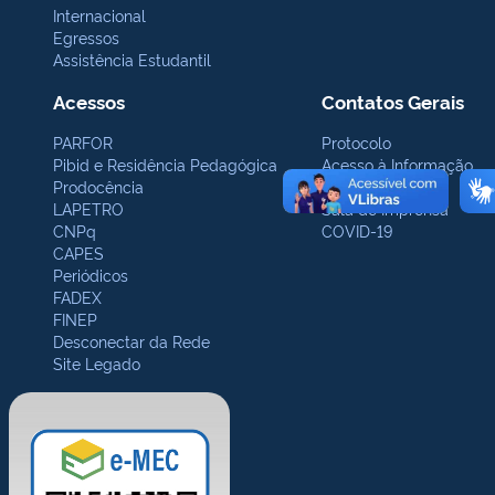
Internacional
Egressos
Assistência Estudantil
Acessos
Contatos Gerais
PARFOR
Protocolo
Pibid e Residência Pedagógica
Acesso à Informação
Prodocência
Ouvidoria
LAPETRO
Sala de Imprensa
CNPq
COVID-19
CAPES
Periódicos
FADEX
FINEP
Desconectar da Rede
Site Legado