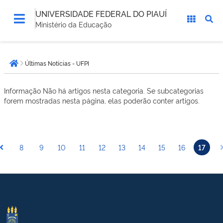
UNIVERSIDADE FEDERAL DO PIAUÍ
Ministério da Educação
Você
Últimas Notícias - UFPI
está
Página inicial
aqui:
Informação
Não há artigos nesta categoria. Se subcategorias
forem mostradas nesta página, elas poderão conter artigos.
8
9
10
11
12
13
14
15
16
17