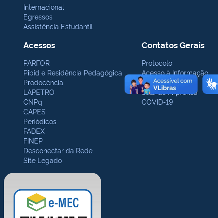
Internacional
Egressos
Assistência Estudantil
Acessos
Contatos Gerais
PARFOR
Protocolo
Pibid e Residência Pedagógica
Acesso à Informação
Prodocência
Ouvidoria
LAPETRO
Sala de Imprensa
CNPq
COVID-19
CAPES
Periódicos
FADEX
FINEP
Desconectar da Rede
Site Legado