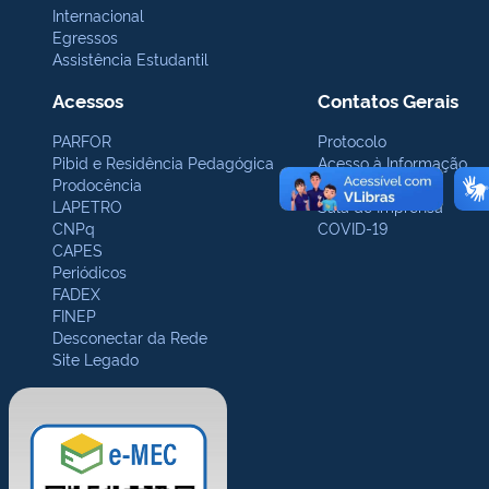
Internacional
Egressos
Assistência Estudantil
Acessos
Contatos Gerais
PARFOR
Protocolo
Pibid e Residência Pedagógica
Acesso à Informação
Prodocência
Ouvidoria
LAPETRO
Sala de Imprensa
CNPq
COVID-19
CAPES
Periódicos
FADEX
FINEP
Desconectar da Rede
Site Legado