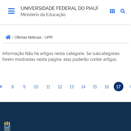
UNIVERSIDADE FEDERAL DO PIAUÍ
Ministério da Educação
Você
Últimas Notícias - UFPI
está
Página inicial
aqui:
Informação
Não há artigos nesta categoria. Se subcategorias
forem mostradas nesta página, elas poderão conter artigos.
8
9
10
11
12
13
14
15
16
17