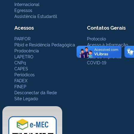
Internacional
Egressos
Assistência Estudantil
Acessos
Contatos Gerais
PARFOR
Protocolo
Pibid e Residência Pedagógica
Acesso à Informação
Prodocência
Ouvidoria
LAPETRO
Sala de Imprensa
CNPq
COVID-19
CAPES
Periódicos
FADEX
FINEP
Desconectar da Rede
Site Legado