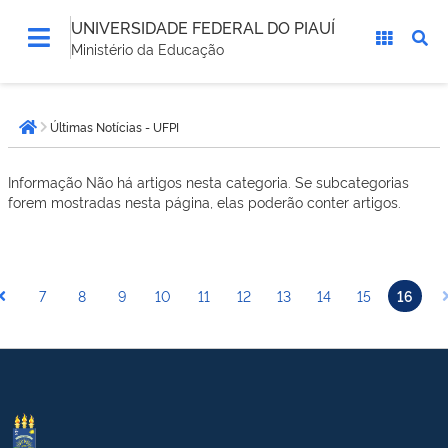
UNIVERSIDADE FEDERAL DO PIAUÍ
Ministério da Educação
Você
Últimas Notícias - UFPI
está
Página inicial
aqui:
Informação
Não há artigos nesta categoria. Se subcategorias
forem mostradas nesta página, elas poderão conter artigos.
7
8
9
10
11
12
13
14
15
16