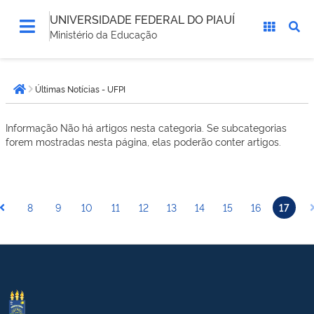
UNIVERSIDADE FEDERAL DO PIAUÍ
Ministério da Educação
Você
Últimas Notícias - UFPI
está
Página inicial
aqui:
Informação
Não há artigos nesta categoria. Se subcategorias
forem mostradas nesta página, elas poderão conter artigos.
8
9
10
11
12
13
14
15
16
17