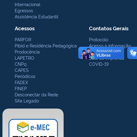
Internacional
Egressos
Assistência Estudantil
Acessos
Contatos Gerais
PARFOR
Protocolo
Pibid e Residência Pedagógica
Acesso à Informação
Prodocência
Ouvidoria
LAPETRO
Sala de Imprensa
CNPq
COVID-19
CAPES
Periódicos
FADEX
FINEP
Desconectar da Rede
Site Legado