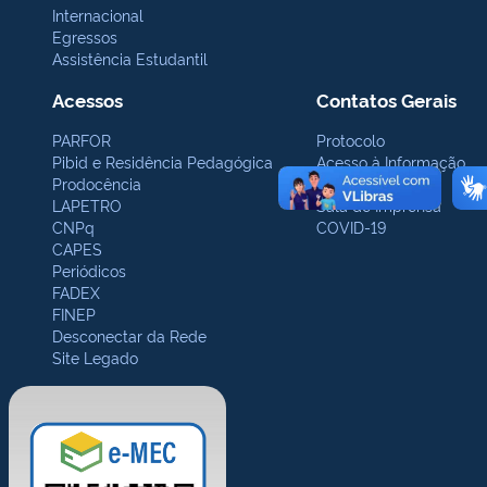
Internacional
Egressos
Assistência Estudantil
Acessos
Contatos Gerais
PARFOR
Protocolo
Pibid e Residência Pedagógica
Acesso à Informação
Prodocência
Ouvidoria
LAPETRO
Sala de Imprensa
CNPq
COVID-19
CAPES
Periódicos
FADEX
FINEP
Desconectar da Rede
Site Legado