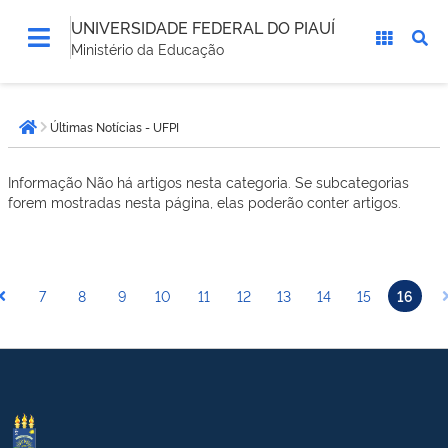
UNIVERSIDADE FEDERAL DO PIAUÍ
Ministério da Educação
Você
Últimas Notícias - UFPI
está
Página inicial
aqui:
Informação
Não há artigos nesta categoria. Se subcategorias
forem mostradas nesta página, elas poderão conter artigos.
7
8
9
10
11
12
13
14
15
16