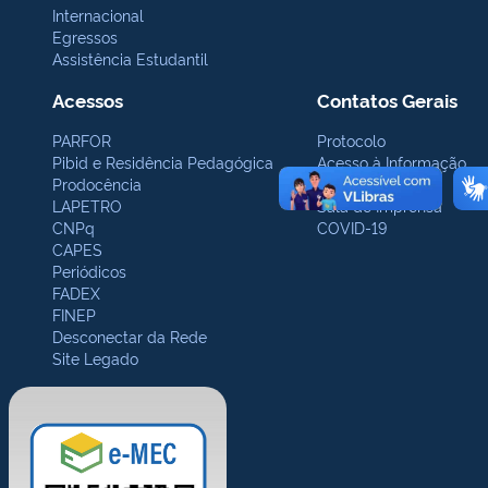
Internacional
Egressos
Assistência Estudantil
Acessos
Contatos Gerais
PARFOR
Protocolo
Pibid e Residência Pedagógica
Acesso à Informação
Prodocência
Ouvidoria
LAPETRO
Sala de Imprensa
CNPq
COVID-19
CAPES
Periódicos
FADEX
FINEP
Desconectar da Rede
Site Legado