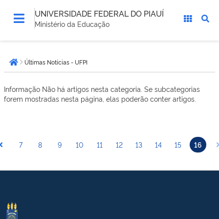
UNIVERSIDADE FEDERAL DO PIAUÍ
Ministério da Educação
Você
Últimas Notícias - UFPI
está
Página inicial
aqui:
Informação
Não há artigos nesta categoria. Se subcategorias
forem mostradas nesta página, elas poderão conter artigos.
7
8
9
10
11
12
13
14
15
16