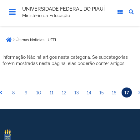
UNIVERSIDADE FEDERAL DO PIAUÍ
Ministério da Educação
Você
Últimas Notícias - UFPI
está
Página inicial
aqui:
Informação
Não há artigos nesta categoria. Se subcategorias
forem mostradas nesta página, elas poderão conter artigos.
8
9
10
11
12
13
14
15
16
17