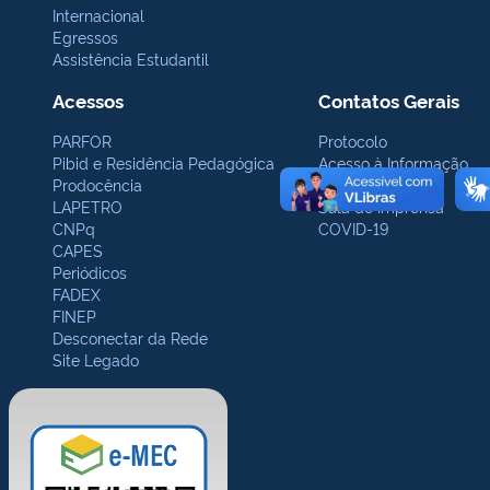
Internacional
Egressos
Assistência Estudantil
Acessos
Contatos Gerais
PARFOR
Protocolo
Pibid e Residência Pedagógica
Acesso à Informação
Prodocência
Ouvidoria
LAPETRO
Sala de Imprensa
CNPq
COVID-19
CAPES
Periódicos
FADEX
FINEP
Desconectar da Rede
Site Legado