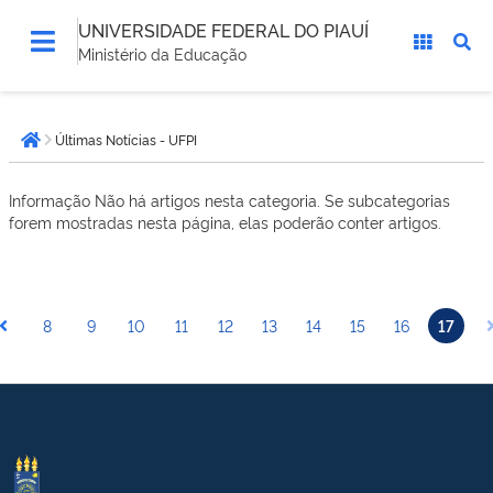
UNIVERSIDADE FEDERAL DO PIAUÍ
Ministério da Educação
Você
Últimas Notícias - UFPI
está
Página inicial
aqui:
Informação
Não há artigos nesta categoria. Se subcategorias
forem mostradas nesta página, elas poderão conter artigos.
8
9
10
11
12
13
14
15
16
17