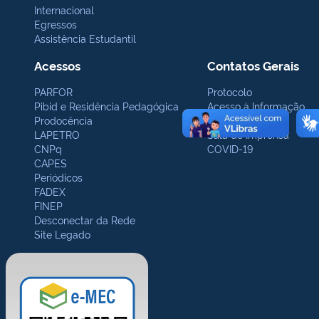
Internacional
Egressos
Assistência Estudantil
Acessos
Contatos Gerais
PARFOR
Protocolo
Pibid e Residência Pedagógica
Acesso à Informação
Prodocência
Ouvidoria
LAPETRO
Sala de Imprensa
CNPq
COVID-19
CAPES
Periódicos
FADEX
FINEP
Desconectar da Rede
Site Legado