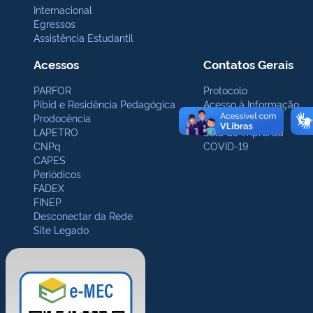
Internacional
Egressos
Assistência Estudantil
Acessos
Contatos Gerais
PARFOR
Protocolo
Pibid e Residência Pedagógica
Acesso à Informação
Prodocência
Ouvidoria
LAPETRO
Sala de Imprensa
CNPq
COVID-19
CAPES
Periódicos
FADEX
FINEP
Desconectar da Rede
Site Legado