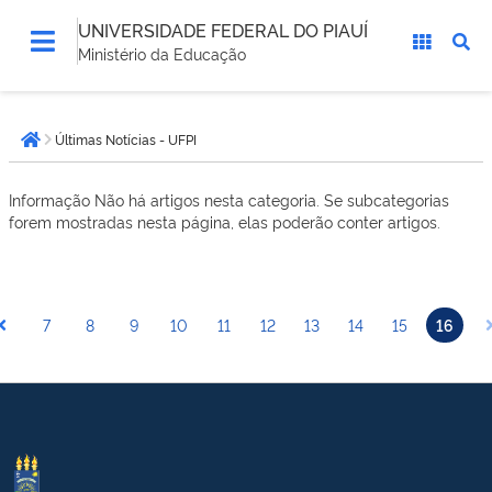
UNIVERSIDADE FEDERAL DO PIAUÍ
Ministério da Educação
Você
Últimas Notícias - UFPI
está
Página inicial
aqui:
Informação
Não há artigos nesta categoria. Se subcategorias
forem mostradas nesta página, elas poderão conter artigos.
7
8
9
10
11
12
13
14
15
16