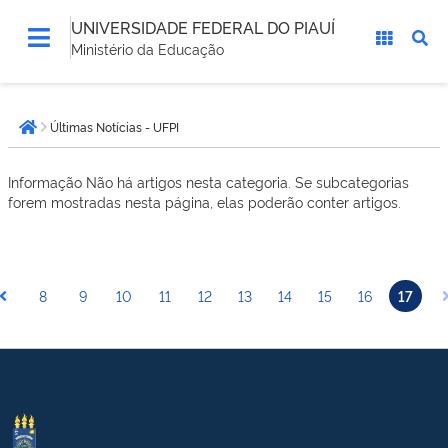
UNIVERSIDADE FEDERAL DO PIAUÍ
Ministério da Educação
Você
Últimas Notícias - UFPI
está
Página inicial
aqui:
Informação
Não há artigos nesta categoria. Se subcategorias
forem mostradas nesta página, elas poderão conter artigos.
8
9
10
11
12
13
14
15
16
17