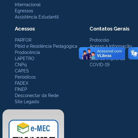
Internacional
Egressos
Assistência Estudantil
Acessos
Contatos Gerais
PARFOR
Protocolo
Pibid e Residência Pedagógica
Acesso à Informação
Prodocência
Ouvidoria
LAPETRO
Sala de Imprensa
CNPq
COVID-19
CAPES
Periódicos
FADEX
FINEP
Desconectar da Rede
Site Legado