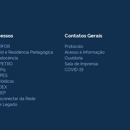
essos
Contatos Gerais
RFOR
Protocolo
bid e Residência Pedagógica
Acesso à Informação
odocência
Ouvidoria
PETRO
Sala de Imprensa
Pq
COVID-19
PES
riódicos
DEX
NEP
sconectar da Rede
te Legado