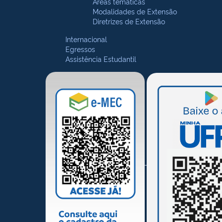
Áreas temáticas
Modalidades de Extensão
Diretrizes de Extensão
Internacional
Egressos
Assistência Estudantil