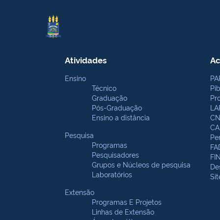
Atividades
Ac
Ensino
PA
Técnico
Pi
Graduação
Pr
Pós-Graduação
LA
Ensino a distância
CN
CA
Pesquisa
Pe
Programas
FA
Pesquisadores
FI
Grupos e Núcleos de pesquisa
De
Laboratórios
Si
Extensão
Programas E Projetos
Linhas de Extensão