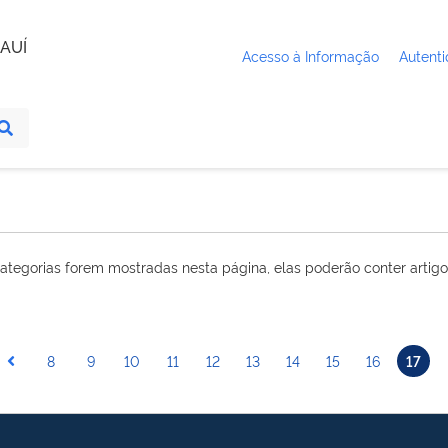
AUÍ
Acesso à Informação
Autenti
ategorias forem mostradas nesta página, elas poderão conter artigo
8
9
10
11
12
13
14
15
16
17