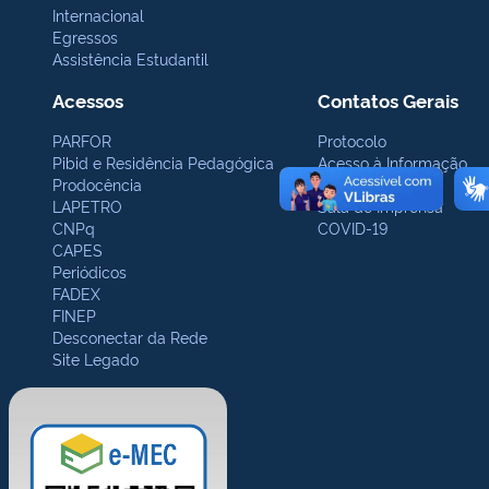
Internacional
Egressos
Assistência Estudantil
Acessos
Contatos Gerais
PARFOR
Protocolo
Pibid e Residência Pedagógica
Acesso à Informação
Prodocência
Ouvidoria
LAPETRO
Sala de Imprensa
CNPq
COVID-19
CAPES
Periódicos
FADEX
FINEP
Desconectar da Rede
Site Legado