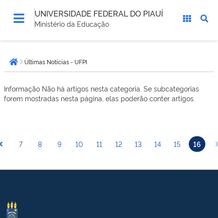
UNIVERSIDADE FEDERAL DO PIAUÍ
Ministério da Educação
Você
Últimas Notícias - UFPI
está
Página inicial
aqui:
Informação
Não há artigos nesta categoria. Se subcategorias
forem mostradas nesta página, elas poderão conter artigos.
7
8
9
10
11
12
13
14
15
16