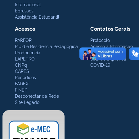
Internacional
Egressos
Assistência Estudantil
Acessos
Contatos Gerais
PARFOR
Protocolo
Pibid e Residência Pedagógica
Acesso à Informação
Prodocência
Ouvidoria
LAPETRO
Sala de Imprensa
CNPq
COVID-19
CAPES
Periódicos
FADEX
FINEP
Desconectar da Rede
Site Legado