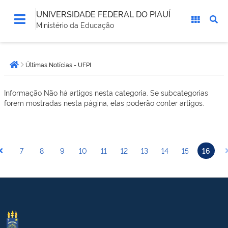
UNIVERSIDADE FEDERAL DO PIAUÍ
Ministério da Educação
Você
Últimas Notícias - UFPI
está
Página inicial
aqui:
Informação
Não há artigos nesta categoria. Se subcategorias
forem mostradas nesta página, elas poderão conter artigos.
7
8
9
10
11
12
13
14
15
16