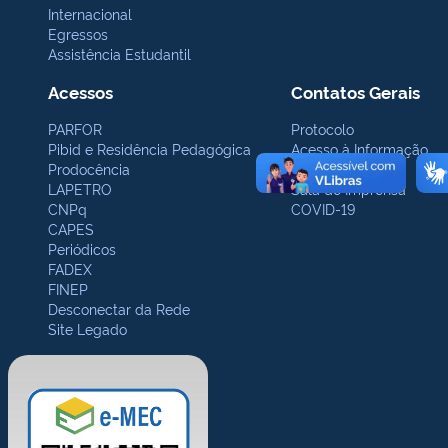
Internacional
Egressos
Assistência Estudantil
Acessos
Contatos Gerais
PARFOR
Protocolo
Pibid e Residência Pedagógica
Acesso à Informação
Prodocência
Ouvidoria
LAPETRO
Sala de Imprensa
CNPq
COVID-19
CAPES
Periódicos
FADEX
FINEP
Desconectar da Rede
Site Legado