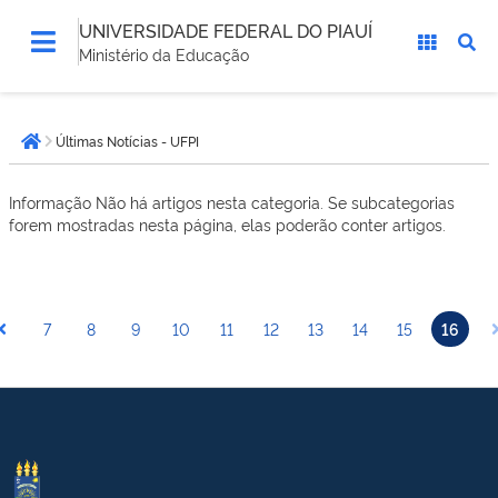
UNIVERSIDADE FEDERAL DO PIAUÍ
Ministério da Educação
Você
Últimas Notícias - UFPI
está
Página inicial
aqui:
Informação
Não há artigos nesta categoria. Se subcategorias
forem mostradas nesta página, elas poderão conter artigos.
7
8
9
10
11
12
13
14
15
16