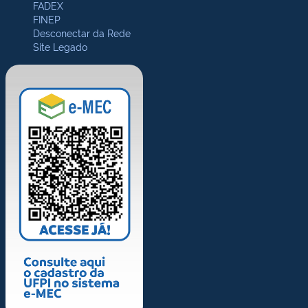
FADEX
FINEP
Desconectar da Rede
Site Legado