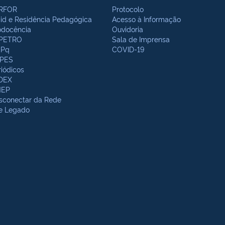
RFOR
Protocolo
bid e Residência Pedagógica
Acesso à Informação
odocência
Ouvidoria
PETRO
Sala de Imprensa
Pq
COVID-19
PES
riódicos
DEX
NEP
sconectar da Rede
te Legado