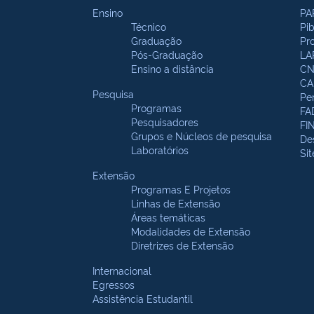
Ensino
PA
Técnico
Pi
Graduação
Pr
Pós-Graduação
LA
Ensino a distância
CN
CA
Pesquisa
Pe
Programas
FA
Pesquisadores
FI
Grupos e Núcleos de pesquisa
De
Laboratórios
Si
Extensão
Programas E Projetos
Linhas de Extensão
Áreas temáticas
Modalidades de Extensão
Diretrizes de Extensão
Internacional
Egressos
Assistência Estudantil