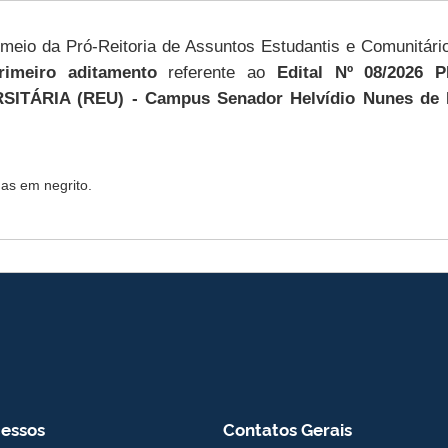
r meio da Pró-Reitoria de Assuntos Estudantis e Comunitár
rimeiro
aditamento
referente ao
Edital Nº 08/202
SITÁRIA (REU
)
- Campus Senador Helvídio Nunes de B
das em negrito.
essos
Contatos Gerais