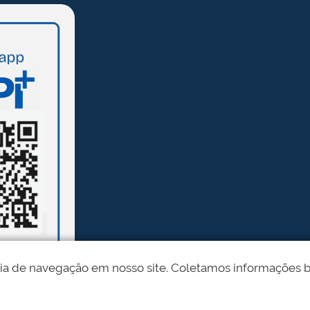
ia de navegação em nosso site. Coletamos informações bási