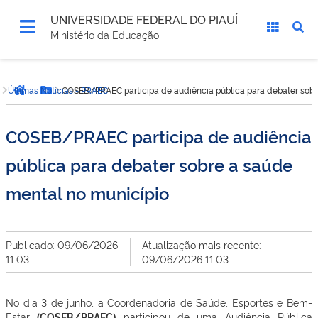
UNIVERSIDADE FEDERAL DO PIAUÍ
Ministério da Educação
Você
Últimas Notícias - PRAEC
COSEB/PRAEC participa de audiência pública para debater sobr
está
Página inicial
Botão Menu
aqui:
COSEB/PRAEC participa de audiência
pública para debater sobre a saúde
mental no município
Publicado: 09/06/2026
Atualização mais recente:
11:03
09/06/2026 11:03
No dia 3 de junho, a Coordenadoria de Saúde, Esportes e Bem-
Estar
(COSEB/PRAEC)
participou de uma Audiência Pública