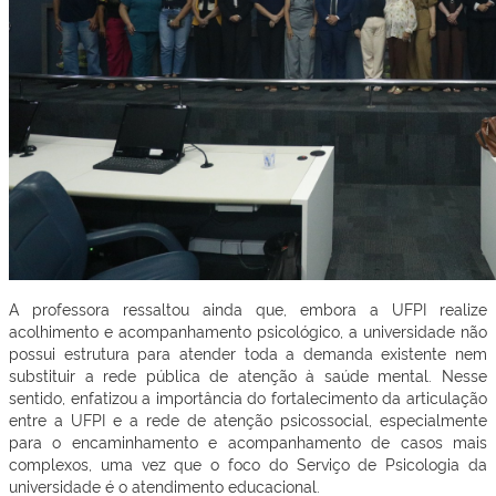
A professora ressaltou ainda que, embora a UFPI realize
acolhimento e acompanhamento psicológico, a universidade não
possui estrutura para atender toda a demanda existente nem
substituir a rede pública de atenção à saúde mental. Nesse
sentido, enfatizou a importância do fortalecimento da articulação
entre a UFPI e a rede de atenção psicossocial, especialmente
para o encaminhamento e acompanhamento de casos mais
complexos, uma vez que o foco do Serviço de Psicologia da
universidade é o atendimento educacional.