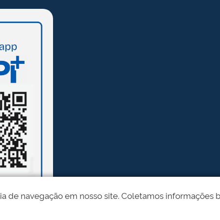
ia de navegação em nosso site. Coletamos informações bási