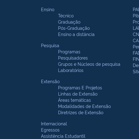
Ensino
PA
Técnico
Pi
Graduação
Pr
Pós-Graduação
LA
Ensino a distância
CN
CA
Pesquisa
Pe
Programas
FA
Pesquisadores
FI
Grupos e Núcleos de pesquisa
De
Laboratórios
Si
Extensão
Programas E Projetos
Linhas de Extensão
Áreas temáticas
Modalidades de Extensão
Diretrizes de Extensão
Internacional
Egressos
Assistência Estudantil