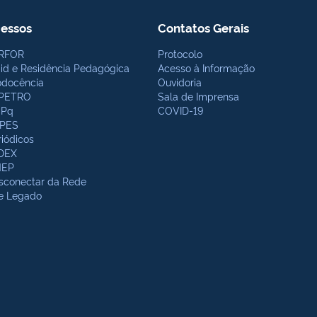
essos
Contatos Gerais
RFOR
Protocolo
bid e Residência Pedagógica
Acesso à Informação
odocência
Ouvidoria
PETRO
Sala de Imprensa
Pq
COVID-19
PES
riódicos
DEX
NEP
sconectar da Rede
te Legado