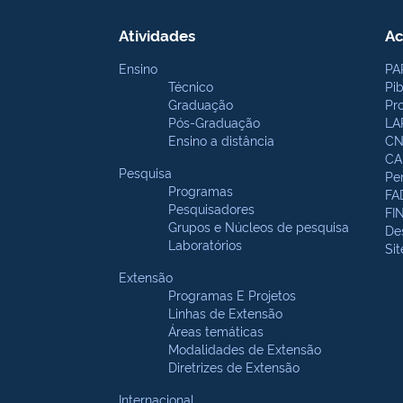
Atividades
Ac
Ensino
PA
Técnico
Pi
Graduação
Pr
Pós-Graduação
LA
Ensino a distância
CN
CA
Pesquisa
Pe
Programas
FA
Pesquisadores
FI
Grupos e Núcleos de pesquisa
De
Laboratórios
Si
Extensão
Programas E Projetos
Linhas de Extensão
Áreas temáticas
Modalidades de Extensão
Diretrizes de Extensão
Internacional