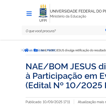
UNIVERSIDADE FEDERAL DO PI
Ministério da Educação
UFPI
Você
Últimas Notícias - PRAEC
NAE/BOM JESUS divulga retificação do resultado
está
Página inicial
Botão Menu
aqui:
NAE/BOM JESUS divu
à Participação em E
(Edital Nº 10/202
Publicado: 10/09/2025 17:11
Atualização mais 