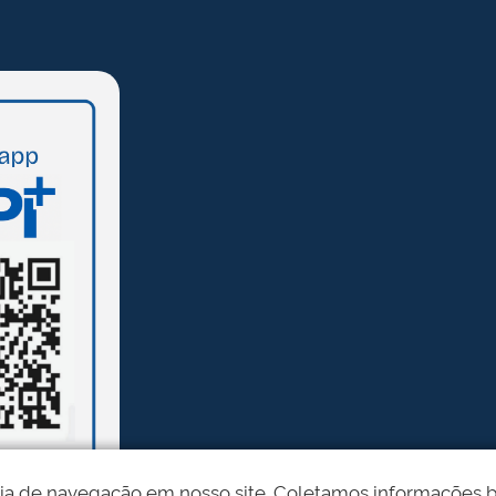
ia de navegação em nosso site. Coletamos informações bási