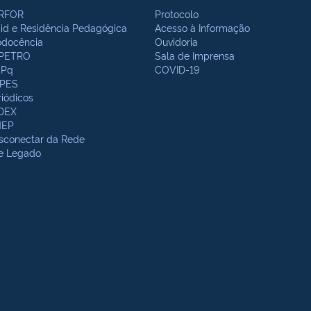
RFOR
Protocolo
bid e Residência Pedagógica
Acesso à Informação
odocência
Ouvidoria
PETRO
Sala de Imprensa
Pq
COVID-19
PES
riódicos
DEX
NEP
sconectar da Rede
te Legado