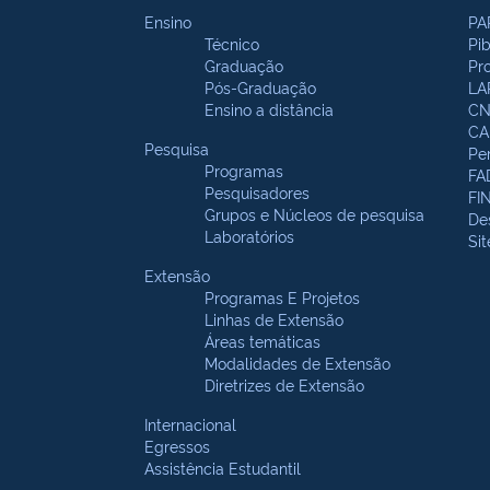
Ensino
PA
Técnico
Pi
Graduação
Pr
Pós-Graduação
LA
Ensino a distância
CN
CA
Pesquisa
Pe
Programas
FA
Pesquisadores
FI
Grupos e Núcleos de pesquisa
De
Laboratórios
Si
Extensão
Programas E Projetos
Linhas de Extensão
Áreas temáticas
Modalidades de Extensão
Diretrizes de Extensão
Internacional
Egressos
Assistência Estudantil