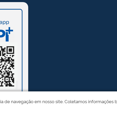
ia de navegação em nosso site. Coletamos informações bási