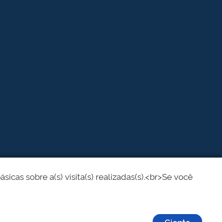
cas sobre a(s) visita(s) realizadas(s).<br>Se você
Ciente