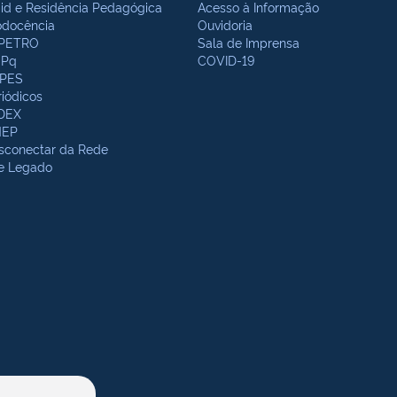
bid e Residência Pedagógica
Acesso à Informação
odocência
Ouvidoria
PETRO
Sala de Imprensa
Pq
COVID-19
PES
riódicos
DEX
NEP
sconectar da Rede
te Legado