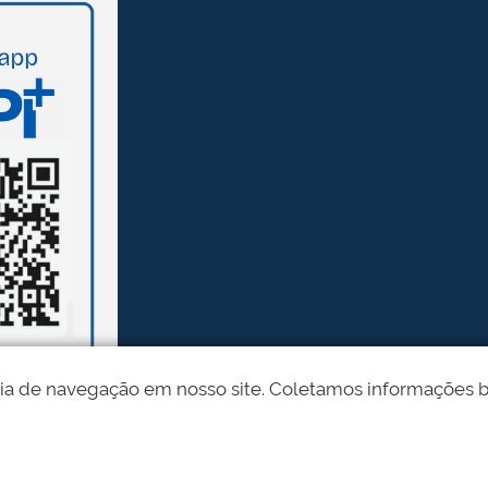
ia de navegação em nosso site. Coletamos informações bási