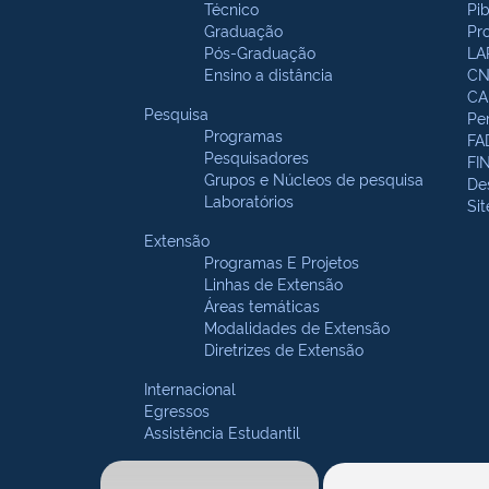
Técnico
Pi
Graduação
Pr
Pós-Graduação
LA
Ensino a distância
CN
CA
Pesquisa
Pe
Programas
FA
Pesquisadores
FI
Grupos e Núcleos de pesquisa
De
Laboratórios
Si
Extensão
Programas E Projetos
Linhas de Extensão
Áreas temáticas
Modalidades de Extensão
Diretrizes de Extensão
Internacional
Egressos
Assistência Estudantil